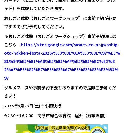
ット）を体験していただきます。
おしごと体験（おしごとワークショップ）は事前予約が必要
ですのでぜひ予約してください。
※おしごと体験（おしごとワークショップ）事前予約URLは
こちら
https://sites.google.com/smart.jcci.or.jp/oshig
oto-hakken-festa-2026/%E3%81%8A%E3%81%97%E3%
81%94%E3%81%A8%E3%83%AF%E3%83%BC%E3%8
2%AF%E3%82%B7%E3%83%A7%E3%83%83%E3%83%
97
グルメブースや事前予約不要もありますので是非ご参加くだ
さい！
2026年5月23日(土)※小雨決行
9：30～16：00 高砂市総合体育館 屋外（野球場前）